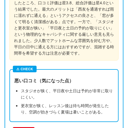
したところ、口コミ評価は星3.8、総合評価は星4.0とい
う結果でした。最大のメリットは「西友を通過すれば雨
に濡れずに通える」というアクセスの良さと、「窓が多
くて明るく清潔感がある」点です。一方で、「スタジオ
と更衣室が狭い」「平日夜と土日の予約が取りにくい」
という物理的なキャパシティに関する厳しい意見も見ら
れました。少人数でアットホームな雰囲気を好む方や、
平日の日中に通える方にはおすすめですが、混雑する時
間帯を希望する方は注意が必要です。
⚠
CHECK
悪い口コミ（気になった点）
スタジオが狭く、平日夜や土日は予約が非常に取り
にくい。
更衣室が狭く、レッスン後は待ち時間が発生した
り、空調が効きづらく夏場は暑いことがある。