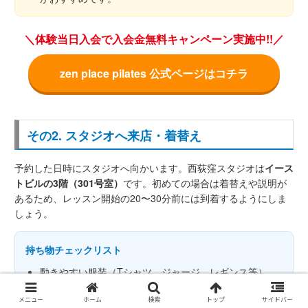
＼体験当日入会で入会金無料キャンペーン実施中!!／
zen place pilates 公式ページはコチラ
その2. スタジオへ来店・着替え
予約した日時にスタジオへ向かいます。西荻窪スタジオは
イース
トビルの3階（301号室）
です。初めての場合は着替えや説明が
あるため、レッスン開始の20〜30分前には到着するようにしま
しょう。
持ち物チェックリスト
動きやすい服装（Tシャツ、ジャージ、レギンス等）
タオル・お水
メニュー
ホーム
検索
トップ
サイドバー