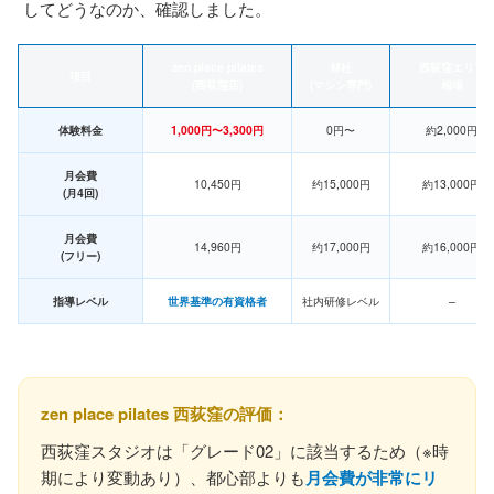
してどうなのか、確認しました。
zen place pilates
M社
西荻窪エリア
項目
(西荻窪店)
(マシン専門)
相場
体験料金
1,000円〜3,300円
0円〜
約2,000円
月会費
10,450円
约15,000円
約13,000円
(月4回)
月会費
14,960円
约17,000円
約16,000円
(フリー)
指導レベル
世界基準の有資格者
社内研修レベル
–
zen place pilates 西荻窪の評価：
西荻窪スタジオは「グレード02」に該当するため（※時
期により変動あり）、都心部よりも
月会費が非常にリ