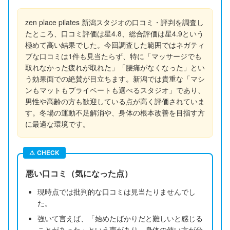
zen place pilates 新潟スタジオの口コミ・評判を調査し
たところ、口コミ評価は星4.8、総合評価は星4.9という
極めて高い結果でした。今回調査した範囲ではネガティ
ブな口コミは1件も見当たらず、特に「マッサージでも
取れなかった疲れが取れた」「腰痛がなくなった」とい
う効果面での絶賛が目立ちます。新潟では貴重な「マシ
ンもマットもプライベートも選べるスタジオ」であり、
男性や高齢の方も歓迎している点が高く評価されていま
す。冬場の運動不足解消や、身体の根本改善を目指す方
に最適な環境です。
⚠
CHECK
悪い口コミ（気になった点）
現時点では批判的な口コミは見当たりませんでし
た。
強いて言えば、「始めたばかりだと難しいと感じる
ことがあった」という声があり、身体の使い方が分