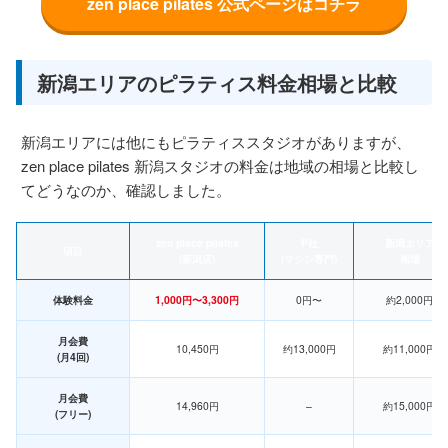
zen place pilates 公式ページはコチラ
新潟エリアのピラティス料金相場と比較
新潟エリアには他にもピラティススタジオがありますが、
zen place pilates 新潟スタジオの料金は地域の相場と比較し
てどうなのか、確認しました。
zen place pilates
P社
新潟エリア
項目
(新潟店)
(マシン専門)
相場
体験料金
1,000円〜3,300円
0円〜
約2,000円
月会費
10,450円
约13,000円
約11,000円
(月4回)
月会費
14,960円
–
約15,000円
(フリー)