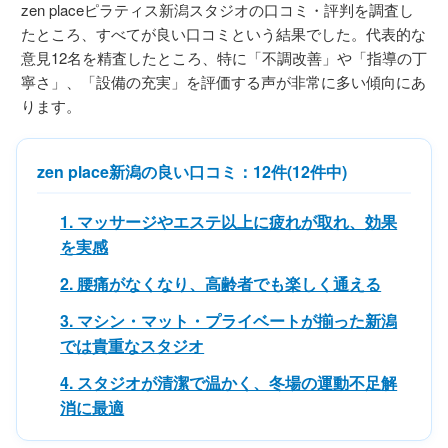
zen placeピラティス新潟スタジオの口コミ・評判を調査し
たところ、すべてが良い口コミという結果でした。代表的な
意見12名を精査したところ、特に「不調改善」や「指導の丁
寧さ」、「設備の充実」を評価する声が非常に多い傾向にあ
ります。
zen place新潟の良い口コミ：12件(12件中)
1. マッサージやエステ以上に疲れが取れ、効果
を実感
2. 腰痛がなくなり、高齢者でも楽しく通える
3. マシン・マット・プライベートが揃った新潟
では貴重なスタジオ
4. スタジオが清潔で温かく、冬場の運動不足解
消に最適