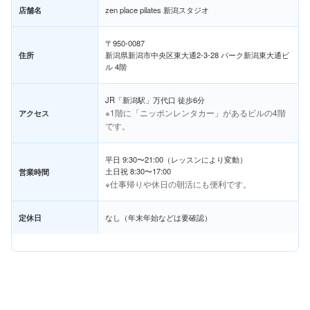
店舗名
zen place pilates 新潟スタジオ
〒950-0087
住所
新潟県新潟市中央区東大通2-3-28 パーク新潟東大通ビ
ル 4階
JR「新潟駅」万代口 徒歩6分
※1階に「ニッポンレンタカー」があるビルの4階
アクセス
です。
平日 9:30〜21:00（レッスンにより変動）
土日祝 8:30〜17:00
営業時間
※仕事帰りや休日の朝活にも便利です。
定休日
なし（年末年始などは要確認）