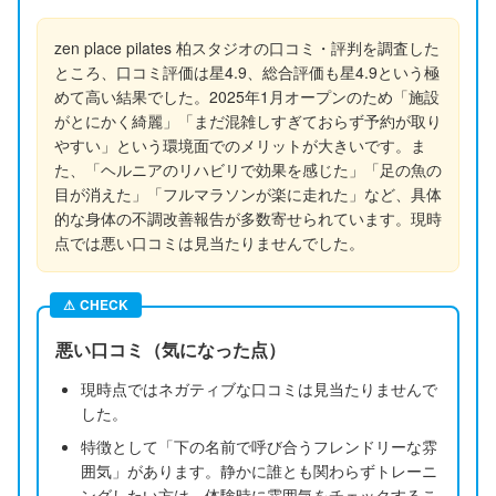
zen place pilates 柏スタジオの口コミ・評判を調査した
ところ、口コミ評価は星4.9、総合評価も星4.9という極
めて高い結果でした。2025年1月オープンのため「施設
がとにかく綺麗」「まだ混雑しすぎておらず予約が取り
やすい」という環境面でのメリットが大きいです。ま
た、「ヘルニアのリハビリで効果を感じた」「足の魚の
目が消えた」「フルマラソンが楽に走れた」など、具体
的な身体の不調改善報告が多数寄せられています。現時
点では悪い口コミは見当たりませんでした。
⚠
CHECK
悪い口コミ（気になった点）
現時点ではネガティブな口コミは見当たりませんで
した。
特徴として「下の名前で呼び合うフレンドリーな雰
囲気」があります。静かに誰とも関わらずトレーニ
ングしたい方は、体験時に雰囲気をチェックするこ