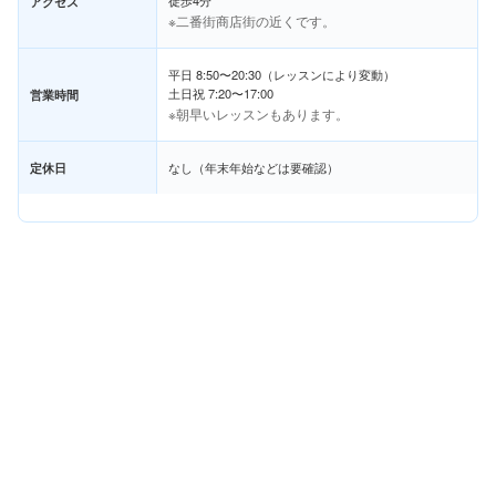
アクセス
※二番街商店街の近くです。
平日 8:50〜20:30（レッスンにより変動）
土日祝 7:20〜17:00
営業時間
※朝早いレッスンもあります。
定休日
なし（年末年始などは要確認）