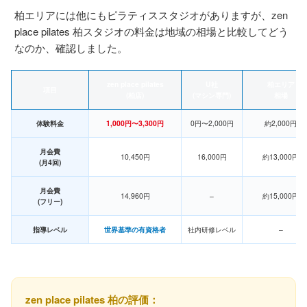
柏エリアには他にもピラティススタジオがありますが、zen
place pilates 柏スタジオの料金は地域の相場と比較してどう
なのか、確認しました。
zen place pilates
U社
柏エリア
項目
(柏店)
(マシン専門)
相場
体験料金
1,000円〜3,300円
0円〜2,000円
約2,000円
月会費
10,450円
16,000円
約13,000円
(月4回)
月会費
14,960円
–
約15,000円
(フリー)
指導レベル
世界基準の有資格者
社内研修レベル
–
zen place pilates 柏の評価：