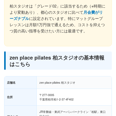
柏スタジオは「グレード02」に該当するため（※時期に
より変動あり）、都心のスタジオに比べて
月会費がリ
ーズナブル
に設定されています。特にマットグループ
レッスンは月額1万円強で通えるため、コストを抑えつ
つ質の高い指導を受けたい方には最適です。
zen place pilates 柏スタジオの基本情報
はこちら
店舗名
zen place pilates 柏スタジオ
〒277-0005
住所
千葉県柏市柏1-2-37 4F402
JR常磐線・東武アーバンパークライン「柏駅」東口
徒歩4分