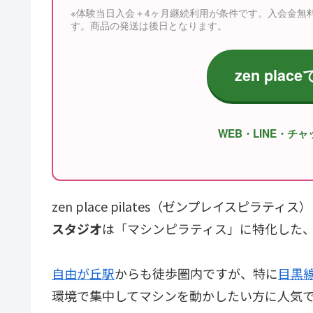
※体験当日入会＋4ヶ月継続利用が条件です。入会金無
す。商品の発送は後日となります。
zen pl
WEB・LINE・チ
zen place pilates（ゼンプレイスピラ
スタジオ
は「マシンピラティス」に特化した
自由が丘駅
からも徒歩圏内ですが、特に
目黒
環境で集中してマシンを動かしたい方に人気