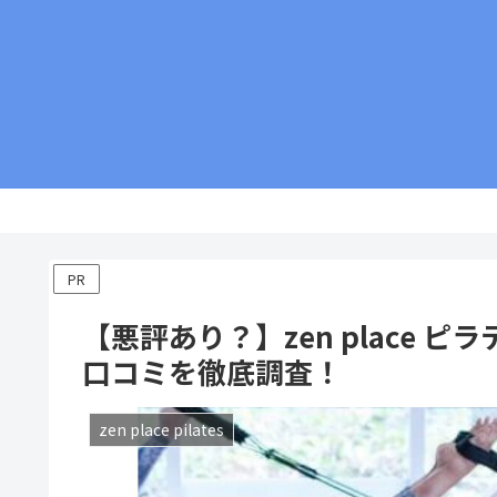
運営者情報
コ
PR
【悪評あり？】zen place
口コミを徹底調査！
zen place pilates