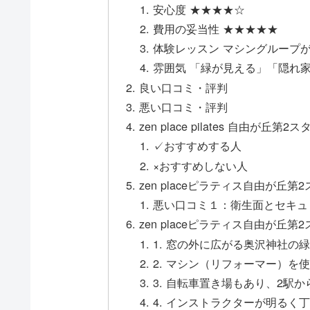
安心度 ★★★★☆
費用の妥当性 ★★★★★
体験レッスン マシングループ
雰囲気 「緑が見える」「隠れ
良い口コミ・評判
悪い口コミ・評判
zen place pilates 自由
✓おすすめする人
×おすすめしない人
zen placeピラティス自由が
悪い口コミ１：衛生面とセキュ
zen placeピラティス自由が丘
1. 窓の外に広がる奥沢神社の
2. マシン（リフォーマー）を
3. 自転車置き場もあり、2駅
4. インストラクターが明るく