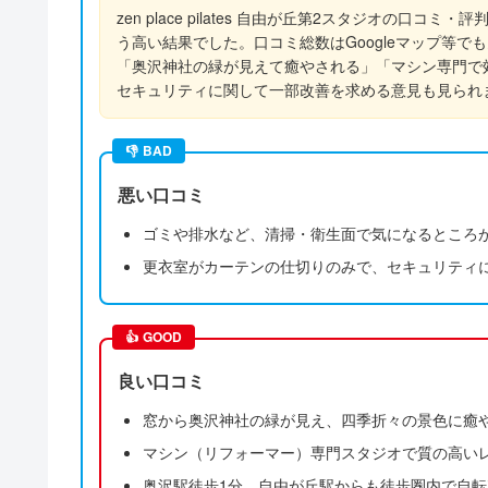
zen place pilates 自由が丘第2スタジオの口
う高い結果でした。口コミ総数はGoogleマップ等
「奥沢神社の緑が見えて癒やされる」「マシン専門で
セキュリティに関して一部改善を求める意見も見られ
👎
BAD
悪い口コミ
ゴミや排水など、清掃・衛生面で気になるところ
更衣室がカーテンの仕切りのみで、セキュリティ
👍
GOOD
良い口コミ
窓から奥沢神社の緑が見え、四季折々の景色に癒
マシン（リフォーマー）専門スタジオで質の高い
奥沢駅徒歩1分、自由が丘駅からも徒歩圏内で自