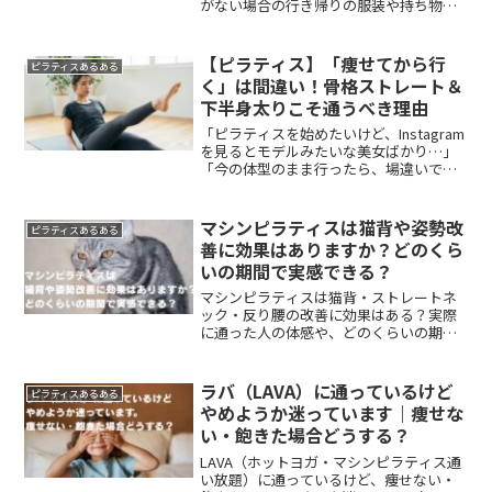
がない場合の行き帰りの服装や持ち物も
含めて、初心者向けにわかりやすく解説
します。
【ピラティス】「痩せてから行
ピラティスあるある
く」は間違い！骨格ストレート＆
下半身太りこそ通うべき理由
「ピラティスを始めたいけど、Instagram
を見るとモデルみたいな美女ばかり…」
「今の体型のまま行ったら、場違いで恥
ずかしい思いをするんじゃ…？」キラキ
ラしたイメージが強いピラティスだから
こそ、最初の第一歩が踏み出せないとい
マシンピラティスは猫背や姿勢改
ピラティスあるある
う声は非常によ...
善に効果はありますか？どのくら
いの期間で実感できる？
マシンピラティスは猫背・ストレートネ
ック・反り腰の改善に効果はある？実際
に通った人の体感や、どのくらいの期間
で変化を感じやすいのかをわかりやすく
解説します。
ラバ（LAVA）に通っているけど
ピラティスあるある
やめようか迷っています｜痩せな
い・飽きた場合どうする？
LAVA（ホットヨガ・マシンピラティス通
い放題）に通っているけど、痩せない・