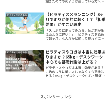
飽きたのでやめようか迷っている方へ。
続けるべきか、やめるべきかの判断軸と
代替案を整理します。
【ピラティス×ランニング】3ヶ
ピラティスあるある
月で走りが劇的に軽く！？「相乗
効果」がすごい理由
「久しぶりに走ってみたら、体が羽が生
えたように軽い！」「ピラティスを始め
て数ヶ月、なんだか以前より疲れずに走
れる気がする…」もしあなたがそう感じ
ているなら、それは気のせいではありま
せん。実は、ピラティスとランニング
ピラティスやヨガは本当に効果あ
ピラティスあるある
は、お互いのパフォーマンス...
りますか？65kg・デスクワーク
中心でも基礎代謝は上がる？
ピラティスやヨガは本当に効果がある？
広告のように細い人じゃなくても意味は
ある？65kg・デスクワーク中心・腰痛あ
りの人が期待できる効果と現実的な考え
方を解説します。
スポンサーリンク