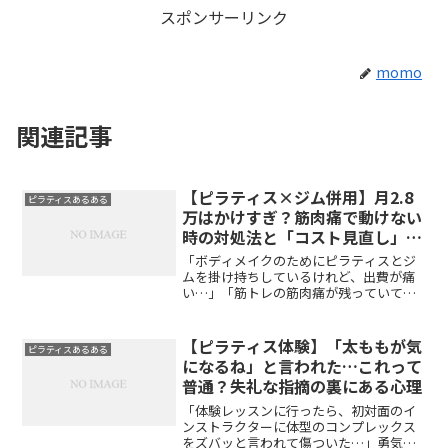
スポンサーリンク
momo
関連記事
【ピラティス×ジム併用】月2.8
ピラティスあるある
万はかけすぎ？筋肉痛で動けない
時の対処法と「コスト見直し」の
裏ワザ
「ボディメイクのためにピラティスとジ
ムを掛け持ちしているけれど、出費が痛
い…」「筋トレの筋肉痛が残っていて、
ピラティスのレッスンでうまく動けな
い」相乗効果を狙ってダブルスクールを
しているものの、「金銭面」と「体力
【ピラティス体験】「太ももが気
ピラティスあるある
面」の両方で無理が生じていま...
になるね」と言われた…これって
普通？失礼な指摘の裏にある心理
「体験レッスンに行ったら、初対面のイ
ンストラクターに体型のコンプレックス
をズバッと言われて傷ついた…」勇気を