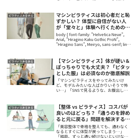
出して行った先で、デリカシーのない言
葉を投げかけられると、やる気も失せて
しまいますよね。しかし、この「体型指
マシンピラティスは初心者だと恥
ピラティスあるある
摘」は、ピラティス業界で...
ずかしい？ 体型に自信がない人
が「堂々と」体験へ行くための完
全ガイド
body { font-family: "Helvetica Neue",
Arial, "Hiragino Kaku Gothic ProN",
"Hiragino Sans", Meiryo, sans-serif; line-
heig...
【マシンピラティス】体が硬い＆
ピラティスあるある
ぽっちゃりでも大丈夫？「ピタッ
とした服」は必須なのか徹底解説
「マシンピラティスをやってみたいけ
ど、モデルみたいな人ばかりいそうで怖
い…」「SNSで見るような、お腹出し＆
ピタピタのウェアを着る勇気がない」そ
んなふうに、「体型」と「服装」がハー
ドルになって申し込みを躊躇していませ
【整体 vs ピラティス】コスパが
ピラティスあるある
んか？今回は、実際にスタ...
良いのはどっち？「通うのを辞め
ると元に戻る」問題を解決する方
法
「美容整体で骨格を整えても、通わなく
なるとすぐに体型が戻ってしまう…」
「結局、ずっと通い続けないといけない