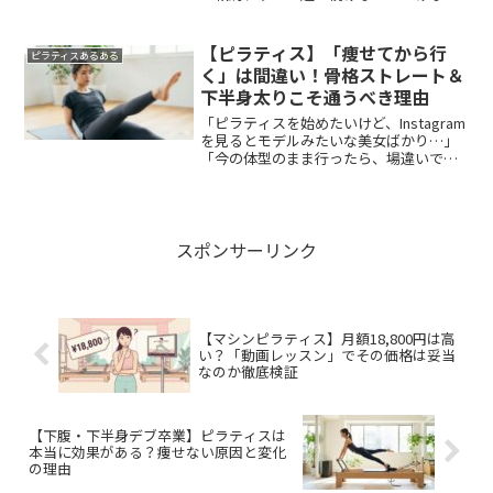
ならコスパが悪いのでは？」体型維持や
姿勢改善を目指す際、「他力本願の整
体」か「自力で行うピラティス」かで迷
【ピラティス】「痩せてから行
ピラティスあるある
う方は非常に多いです。今回は...
く」は間違い！骨格ストレート＆
下半身太りこそ通うべき理由
「ピラティスを始めたいけど、Instagram
を見るとモデルみたいな美女ばかり…」
「今の体型のまま行ったら、場違いで恥
ずかしい思いをするんじゃ…？」キラキ
ラしたイメージが強いピラティスだから
こそ、最初の第一歩が踏み出せないとい
う声は非常によ...
スポンサーリンク
【マシンピラティス】月額18,800円は高
い？「動画レッスン」でその価格は妥当
なのか徹底検証
【下腹・下半身デブ卒業】ピラティスは
本当に効果がある？痩せない原因と変化
の理由